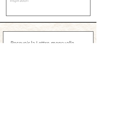
Inspiration
Recevoir la Lettre-mensuelle
Prénom
Email
*
S'inscrire
© 2026 par Henri Dtx